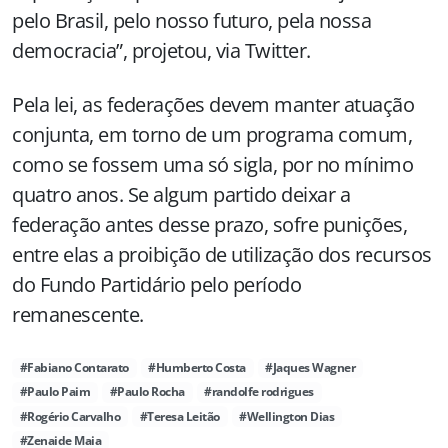
pelo Brasil, pelo nosso futuro, pela nossa
democracia”, projetou, via Twitter.
Pela lei, as federações devem manter atuação
conjunta, em torno de um programa comum,
como se fossem uma só sigla, por no mínimo
quatro anos. Se algum partido deixar a
federação antes desse prazo, sofre punições,
entre elas a proibição de utilização dos recursos
do Fundo Partidário pelo período
remanescente.
#Fabiano Contarato
#Humberto Costa
#Jaques Wagner
#Paulo Paim
#Paulo Rocha
#randolfe rodrigues
#Rogério Carvalho
#Teresa Leitão
#Wellington Dias
#Zenaide Maia