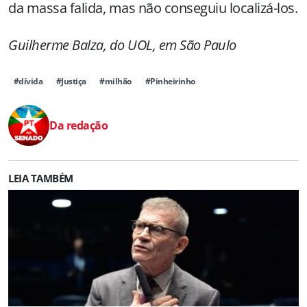
da massa falida, mas não conseguiu localizá-los.
Guilherme Balza, do UOL,
em São Paulo
#dívida
#Justiça
#milhão
#Pinheirinho
Da redação
LEIA TAMBÉM