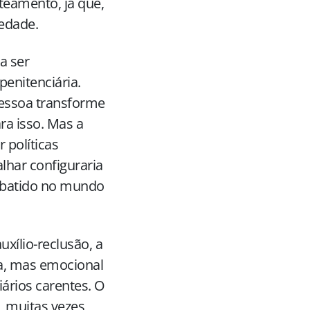
teamento, já que,
iedade.
a ser
enitenciária.
pessoa transforme
ra isso. Mas a
 políticas
alhar configuraria
ombatido no mundo
uxílio-reclusão, a
ra, mas emocional
iários carentes. O
, muitas vezes,