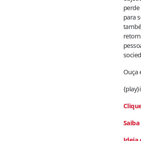
perde 
para s
também
retorn
pessoa
socied
Ouça e
{play}
Cliqu
Saiba 
Ideia 