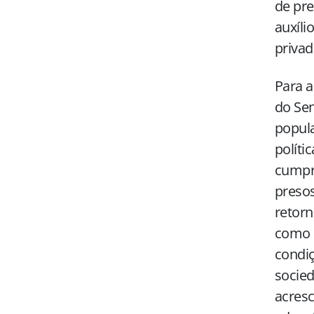
de pre
auxíli
privad
Para a
do Sen
popula
políti
cumpre
presos
retorn
como 
condiç
socied
acresc