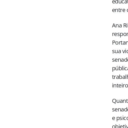
educat
entre 
Ana Ri
respon
Portan
sua vi
senado
públic
trabal
inteiro
Quanto
senado
e psic
objeti