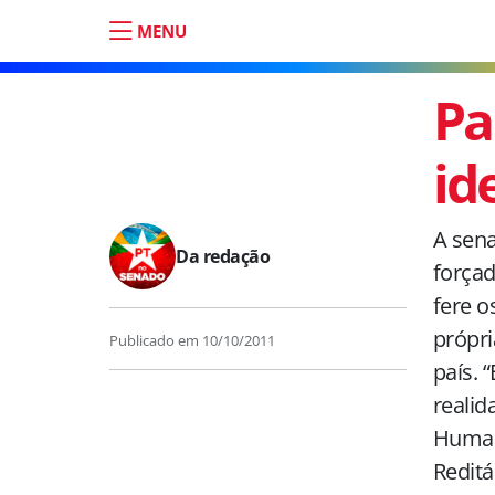
MENU
Pa
id
A sena
Da redação
forçad
fere o
própri
Publicado em
10/10/2011
país. 
realid
Humano
Reditá