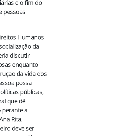
árias e o fim do
de pessoas
Direitos Humanos
ssocialização da
ria discutir
iosas enquanto
trução da vida dos
pessoa possa
líticas públicas,
al que dê
 perante a
Ana Rita,
eiro deve ser