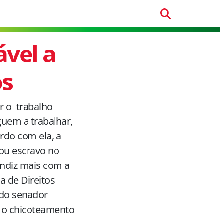
ável a
os
ir o trabalho
guem a trabalhar,
ordo com ela, a
 ou escravo no
ondiz mais com a
a de Direitos
 do senador
, o chicoteamento