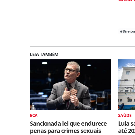
#Direit
LEIA TAMBÉM
ECA
SAÚDE
Sancionada lei que endurece
Lula s
penas para crimes sexuais
até 20