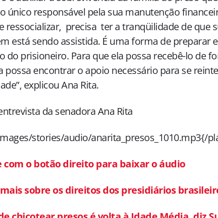
o único responsável pela sua manutenção financeira
e ressocializar, precisa ter a tranqüilidade de que s
 está sendo assistida. É uma forma de preparar es
o do prisioneiro. Para que ela possa recebê-lo de f
 possa encontrar o apoio necessário para se reinte
ade”, explicou Ana Rita.
ntrevista da senadora Ana Rita
images/stories/audio/anarita_presos_1010.mp3{/pl
e com o botão direito para baixar o áudio
mais sobre os direitos dos presidiários brasileir
de chicotear presos é volta à Idade Média, diz S