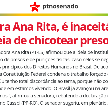
ra Ana Rita, é inaceit
eia de chicotear pres
dora Ana Rita (PT-ES) afirmou que a ideia de institu
o de presos e de punições físicas, caso neles se ne
s princípios dos Direitos Humanos no Brasil. De ac
a Constituição Federal condena o trabalho forçado
“Eu tenho total discordância ao tema, porque não c
ade em estamos vivendo. O Brasil já avançou na áre
s “, afirmou a senadora, rebatendo a declaração
rio Cassol (PP-RO). O senador sugeriu, em plenário