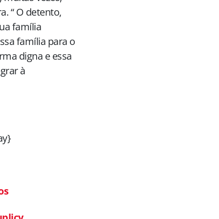
. “ O detento,
ua família
sa família para o
orma digna e essa
grar à
ay}
os
uplicy