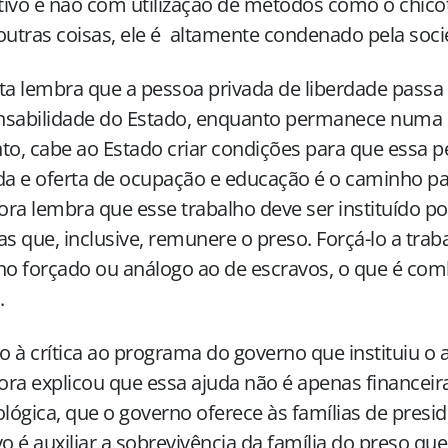
ivo e não com utilização de métodos como o chico
outras coisas, ele é altamente condenado pela soc
ta lembra que a pessoa privada de liberdade passa 
sabilidade do Estado, enquanto permanece numa p
to, cabe ao Estado criar condições para que essa 
da e oferta de ocupação e educação é o caminho pa
ra lembra que esse trabalho deve ser instituído por
as que, inclusive, remunere o preso. Forçá-lo a trab
ho forçado ou análogo ao de escravos, o que é c
.
 à crítica ao programa do governo que instituiu o a
ra explicou que essa ajuda não é apenas financei
ológica, que o governo oferece às famílias de presid
vo é auxiliar a sobrevivência da família do preso que