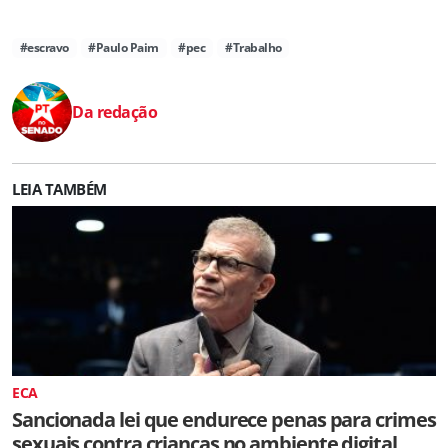
#escravo
#Paulo Paim
#pec
#Trabalho
Da redação
LEIA TAMBÉM
ECA
Sancionada lei que endurece penas para crimes
sexuais contra crianças no ambiente digital