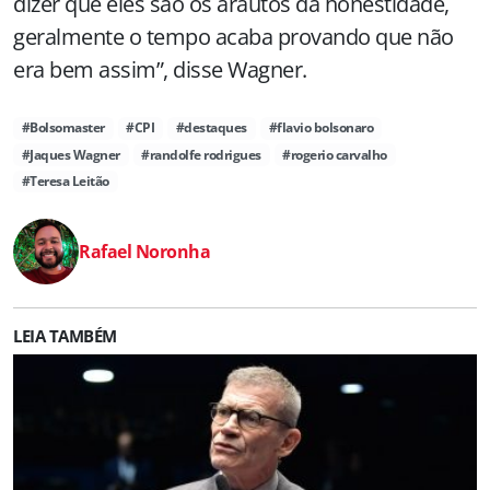
dizer que eles são os arautos da honestidade,
geralmente o tempo acaba provando que não
era bem assim”, disse Wagner.
#Bolsomaster
#CPI
#destaques
#flavio bolsonaro
#Jaques Wagner
#randolfe rodrigues
#rogerio carvalho
#Teresa Leitão
Rafael Noronha
LEIA TAMBÉM