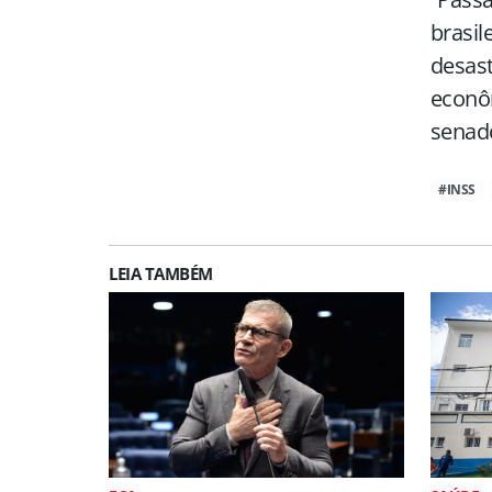
brasil
desast
econôm
senad
#INSS
LEIA TAMBÉM