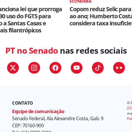
ECONOMIA
anciona lei que prorroga
Copom reduz Selic para
30 uso do FGTS para
ao ano; Humberto Cost
o a Santas Casas e
considera taxa insufici
ais filantrópicos
PT no Senado
nas redes sociais
CONTATO
© 
(CC
Equipe de comunicação
mat
Senado Federal, Ala Alexandre Costa, Gab. 9
Pol
CEP: 70160-900