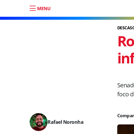
MENU
DESCAS
Ro
in
Senado
foco d
Rafael Noronha