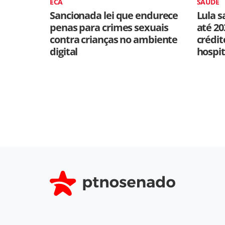
ECA
SAÚDE
Sancionada lei que endurece
Lula s
penas para crimes sexuais
até 20
contra crianças no ambiente
crédit
digital
hospit