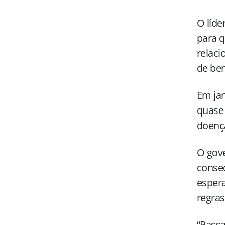
O líde
para q
relaci
de ben
Em jan
quase 
doença
O gove
conse
espera
regras
“Pass