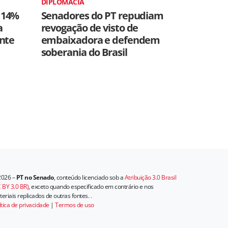
DIPLOMACIA
 14%
Senadores do PT repudiam
a
revogação de visto de
ente
embaixadora e defendem
soberania do Brasil
2026 –
PT no Senado
, conteúdo licenciado sob a
Atribuição 3.0 Brasil
 BY 3.0 BR)
, exceto quando especificado em contrário e nos
eriais replicados de outras fontes.
.
ítica de privacidade
|
Termos de uso