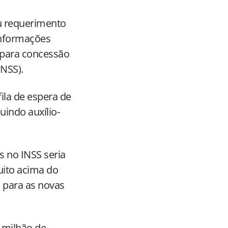
ou requerimento
informações
s para concessão
INSS).
fila de espera de
uindo auxílio-
s no INSS seria
ito acima do
 para as novas
 milhão de