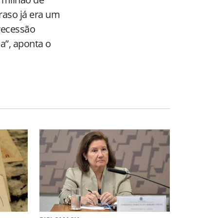
traso já era um
recessão
a”, aponta o