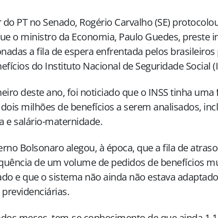
r do PT no Senado, Rogério Carvalho (SE) protocol
ue o ministro da Economia, Paulo Guedes, preste 
onadas a fila de espera enfrentada pelos brasileiro
efícios do Instituto Nacional de Seguridade Social (
eiro deste ano, foi noticiado que o INSS tinha uma 
dois milhões de benefícios a serem analisados, incl
 e salário-maternidade.
rno Bolsonaro alegou, à época, que a fila de atraso
quência de um volume de pedidos de benefícios mu
do e que o sistema não ainda não estava adaptado
 previdenciárias.
ados meses, tem-se conhecimento de que ainda 1,1