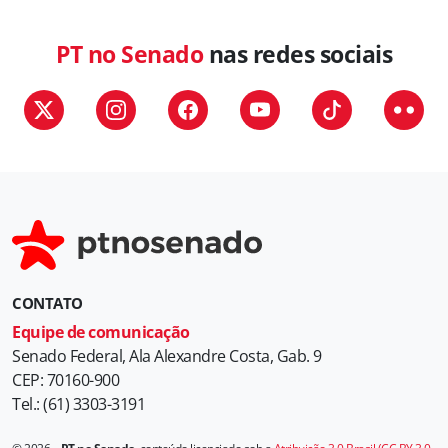
e
g
PT no Senado
nas redes sociais
o
r
i
a
s
CONTATO
Equipe de comunicação
Senado Federal, Ala Alexandre Costa, Gab. 9
CEP: 70160-900
Tel.: (61) 3303-3191