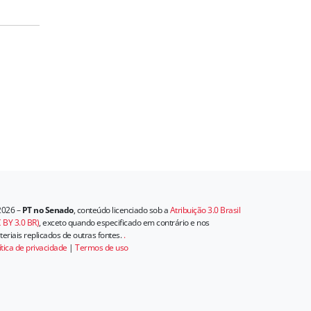
2026 –
PT no Senado
, conteúdo licenciado sob a
Atribuição 3.0 Brasil
 BY 3.0 BR)
, exceto quando especificado em contrário e nos
eriais replicados de outras fontes.
.
ítica de privacidade
|
Termos de uso