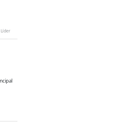
s
 Líder
ncipal