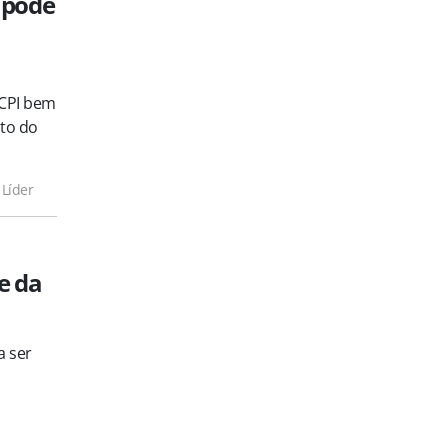
 pode
 CPI bem
to do
 Líder
e da
a ser