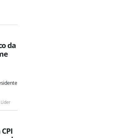
co da
ime
esidente
 Líder
 CPI