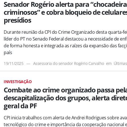
Senador Rogério alerta para “chocadeira
criminosos” e cobra bloqueio de celular
presídios
Durante reunião da CPI do Crime Organizado desta quarta-fei
líder do PT no Senado Federal destacou a necessidade de enf
de forma honesta e integrada as raízes da expansão das facç
país
19/11/2025
—
Assessoria do senador Rogério Carvalho
em
Última
INVESTIGAÇÃO
Combate ao crime organizado passa pel
descapitalização dos grupos, alerta diret
geral da PF
CPI inicia trabalhos com alerta de Andrei Rodrigues sobre av
tecnológico do crime e importância da cooperação nacional 