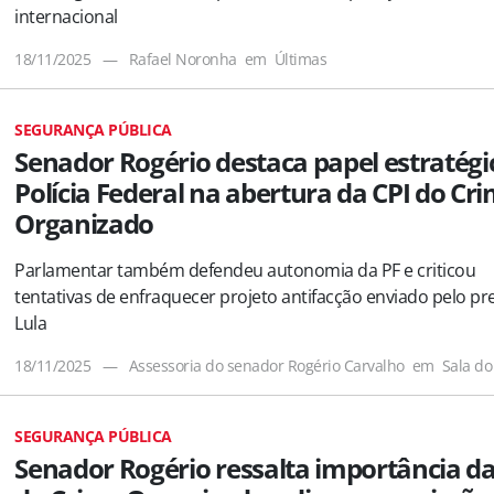
internacional
18/11/2025
—
Rafael Noronha
em
Últimas
SEGURANÇA PÚBLICA
Senador Rogério destaca papel estratégi
Polícia Federal na abertura da CPI do Cr
Organizado
Parlamentar também defendeu autonomia da PF e criticou
tentativas de enfraquecer projeto antifacção enviado pelo pr
Lula
18/11/2025
—
Assessoria do senador Rogério Carvalho
em
Sala do
SEGURANÇA PÚBLICA
Senador Rogério ressalta importância da