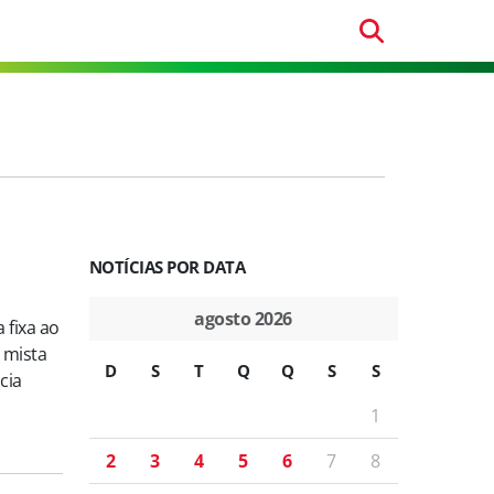
NOTÍCIAS POR DATA
agosto 2026
 fixa ao
 mista
D
S
T
Q
Q
S
S
cia
1
2
3
4
5
6
7
8