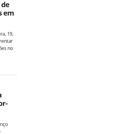
 de
es em
ra, 19,
rentar
ões no
s
a
or-
anço
e