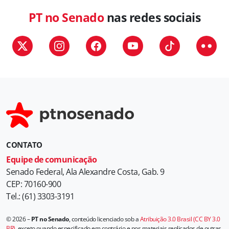
g
PT no Senado
nas redes sociais
o
r
i
a
s
CONTATO
Equipe de comunicação
Senado Federal, Ala Alexandre Costa, Gab. 9
CEP: 70160-900
Tel.: (61) 3303-3191
© 2026 –
PT no Senado
, conteúdo licenciado sob a
Atribuição 3.0 Brasil (CC BY 3.0
BR)
, exceto quando especificado em contrário e nos materiais replicados de outras