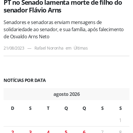
PT no Senado lamenta morte de filho do
senador Flávio Arns
Senadores e senadoras enviam mensagens de
solidariedade ao senador, e sua família, após falecimento
de Osvaldo Arns Neto
21/08/2023
—
Rafael Noronha
em
Últimas
NOTÍCIAS POR DATA
agosto 2026
D
S
T
Q
Q
S
S
1
2
3
4
5
6
7
8