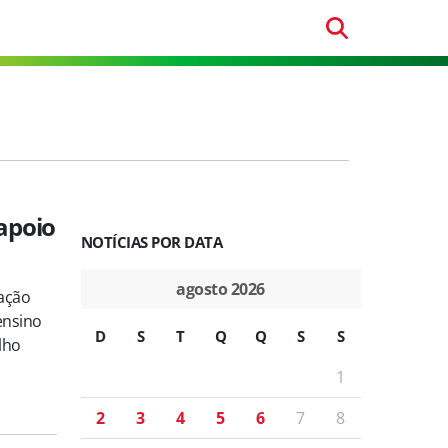
 apoio
NOTÍCIAS POR DATA
agosto 2026
cação
 ensino
D
S
T
Q
Q
S
S
lho
1
2
3
4
5
6
7
8