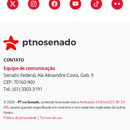
i
a
s
CONTATO
Equipe de comunicação
Senado Federal, Ala Alexandre Costa, Gab. 9
CEP: 70160-900
Tel.: (61) 3303-3191
© 2026 –
PT no Senado
, conteúdo licenciado sob a
Atribuição 3.0 Brasil (CC BY 3.0
BR)
, exceto quando especificado em contrário e nos materiais replicados de outras
fontes.
.
Política de privacidade
|
Termos de uso