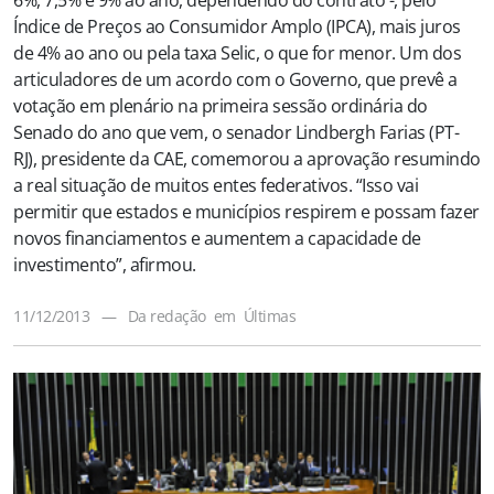
6%, 7,5% e 9% ao ano, dependendo do contrato -, pelo
Índice de Preços ao Consumidor Amplo (IPCA), mais juros
de 4% ao ano ou pela taxa Selic, o que for menor. Um dos
articuladores de um acordo com o Governo, que prevê a
votação em plenário na primeira sessão ordinária do
Senado do ano que vem, o senador Lindbergh Farias (PT-
RJ), presidente da CAE, comemorou a aprovação resumindo
a real situação de muitos entes federativos. “Isso vai
permitir que estados e municípios respirem e possam fazer
novos financiamentos e aumentem a capacidade de
investimento”, afirmou.
11/12/2013
—
Da redação
em
Últimas