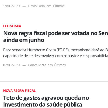
19/06/2023
—
Flávio Faria
em
Últimas
ECONOMIA
Nova regra fiscal pode ser votada no Se
ainda em junho
Para senador Humberto Costa (PT-PE), mecanismo dará ao Br
capacidade de se desenvolver com robustez e responsabilid
02/06/2023
—
Carlos Mota
em
Últimas
NOVA REGRA FISCAL
Teto de gastos agravou queda no
investimento da saúde pública