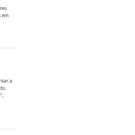
ores
s em
ntar a
to.
”,