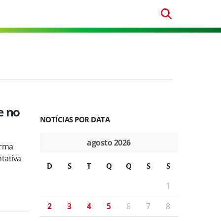
e no
NOTÍCIAS POR DATA
agosto 2026
orma
ntativa
D
S
T
Q
Q
S
S
1
2
3
4
5
6
7
8