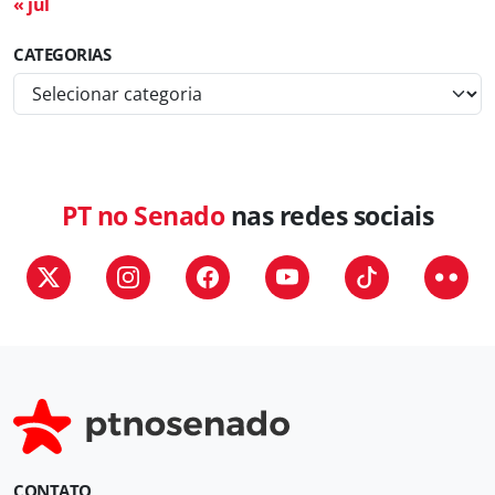
« jul
CATEGORIAS
C
a
t
e
g
PT no Senado
nas redes sociais
o
r
i
a
s
CONTATO