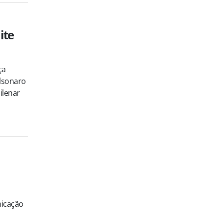
ite
ça
lsonaro
ilenar
nicação