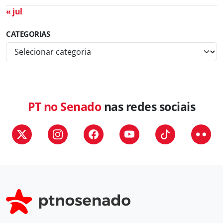
« jul
CATEGORIAS
C
a
t
e
g
PT no Senado
nas redes sociais
o
r
i
a
s