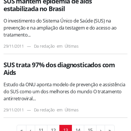
SUS mantém epidemia de aids
estabilizada no Brasil
O investimento do Sistema Único de Saúde (SUS) na
prevenção e na ampliação da testagem e do acesso ao
tratamento...
29/11/2011
—
Da redação
em
Últimas
SUS trata 97% dos diagnosticados com
Aids
Estudo da ONU aponta modelo de prevenção e assistência
do SUS como um dos melhores do mundo O tratamento
antirretroviral...
29/11/2011
—
Da redação
em
Últimas
«
‹
11
12
13
14
15
›
»