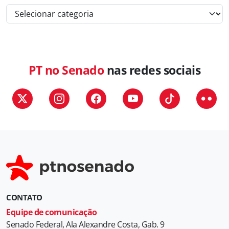
C
a
t
e
g
PT no Senado
nas redes sociais
o
r
i
a
s
CONTATO
Equipe de comunicação
Senado Federal, Ala Alexandre Costa, Gab. 9