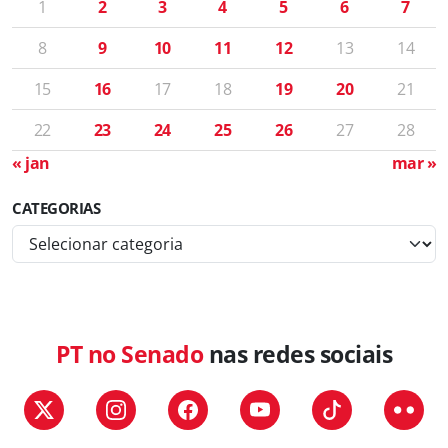
1
2
3
4
5
6
7
8
9
10
11
12
13
14
15
16
17
18
19
20
21
22
23
24
25
26
27
28
« jan
mar »
CATEGORIAS
C
a
t
e
g
PT no Senado
nas redes sociais
o
r
i
a