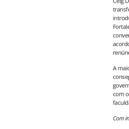
Celg D
transf
introd
Fortal
conver
acordo
renúnc
A maio
conseg
gover
com o 
faculd
Com in