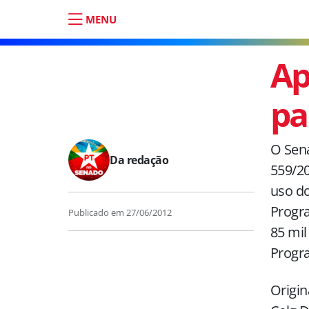
MENU
Ap
pa
O Sena
Da redação
559/20
uso do
Progra
Publicado em
27/06/2012
85 mil
Progr
Origin