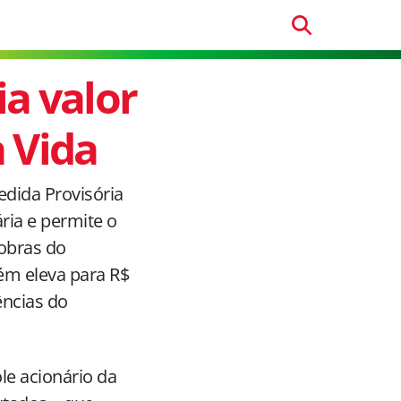
a valor
 Vida
edida Provisória
ria e permite o
obras do
ém eleva para R$
ências do
le acionário da