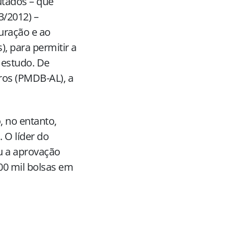
utados – que
3/2012) –
uração e ao
), para permitir a
 estudo. De
ros (PMDB-AL), a
, no entanto,
 O líder do
u a aprovação
00 mil bolsas em