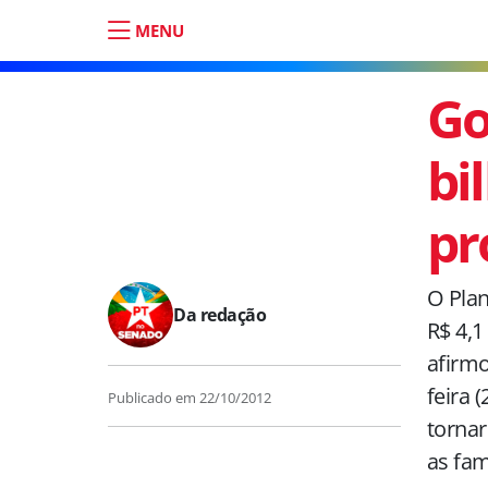
MENU
Go
bi
pr
O Plan
Da redação
R$ 4,1
afirmo
feira 
Publicado em
22/10/2012
tornar
as fam