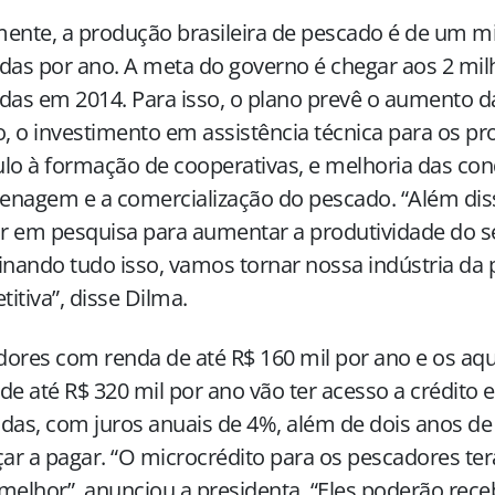
ente, a produção brasileira de pescado é de um m
das por ano. A meta do governo é chegar aos 2 mil
das em 2014. Para isso, o plano prevê o aumento d
o, o investimento em assistência técnica para os pr
lo à formação de cooperativas, e melhoria das con
enagem e a comercialização do pescado. “Além dis
ir em pesquisa para aumentar a produtividade do s
ando tudo isso, vamos tornar nossa indústria da
itiva”, disse Dilma.
ores com renda de até R$ 160 mil por ano e os aq
de até R$ 320 mil por ano vão ter acesso a crédito
tadas, com juros anuais de 4%, além de dois anos de
r a pagar. “O microcrédito para os pescadores te
melhor”, anunciou a presidenta. “Eles poderão re