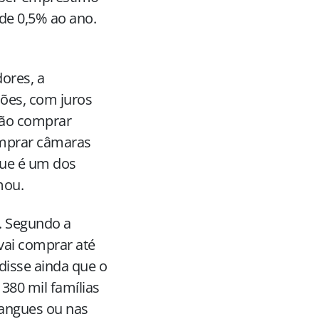
 de 0,5% ao ano.
ores, a
hões, com juros
rão comprar
omprar câmaras
 que é um dos
mou.
. Segundo a
vai comprar até
disse ainda que o
 380 mil famílias
mangues ou nas