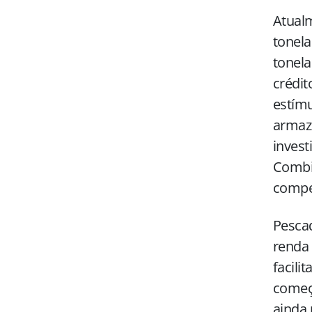
Atualm
tonela
tonela
crédit
estímu
armaz
invest
Combin
compet
Pescad
renda 
facili
começa
ainda 