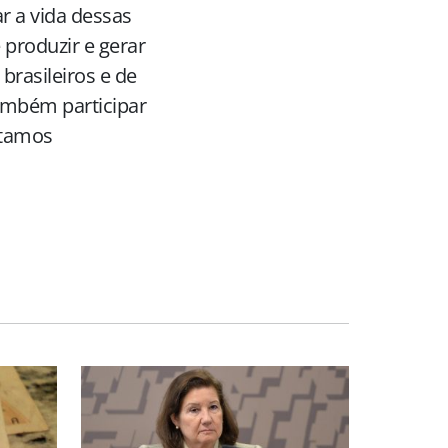
r a vida dessas
e produzir e gerar
brasileiros e de
ambém participar
stamos