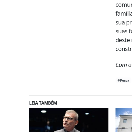
comuni
famíli
sua pr
suas f
deste 
constr
Com o 
#Pesca
LEIA TAMBÉM