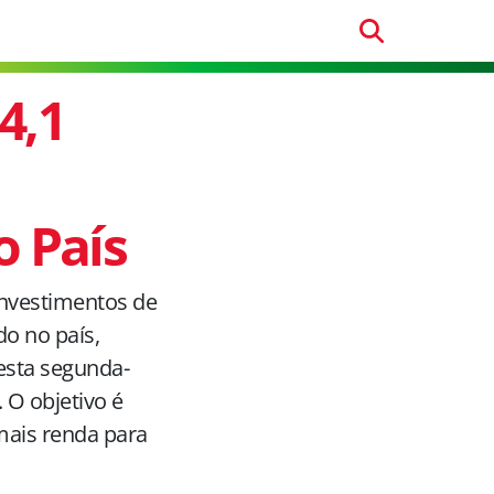
4,1
 País
 investimentos de
do no país,
esta segunda-
 O objetivo é
 mais renda para