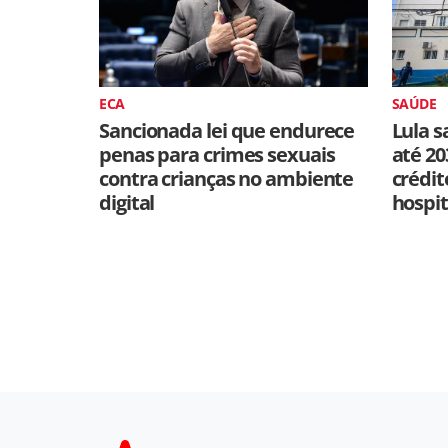
ECA
SAÚDE
Sancionada lei que endurece
Lula s
penas para crimes sexuais
até 20
contra crianças no ambiente
crédit
digital
hospit