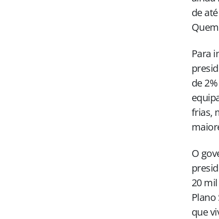
de até
Quem 
Para i
presid
de 2% 
equip
frias,
maiore
O gove
presid
20 mil
Plano 
que vi