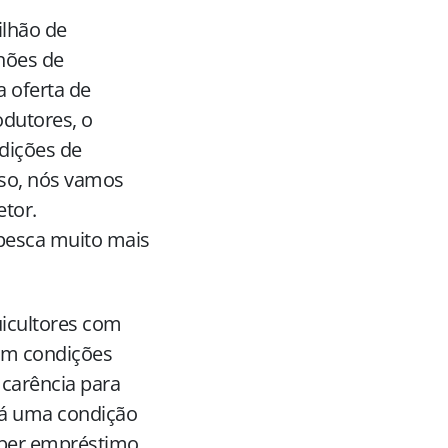
ilhão de
hões de
a oferta de
odutores, o
dições de
so, nós vamos
etor.
 pesca muito mais
uicultores com
 em condições
 carência para
rá uma condição
ceber empréstimo