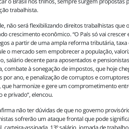
car o Brasil nos trilhos, sempre surgem propostas par
ação trabalhista.
le, não será flexibilizando direitos trabalhistas que 
do crescimento econômico. “O País só vai crescer 
os a partir de uma ampla reforma tributária, taxa 
le o mercado sem empobrecer a população, valoriz
, salário decente para aposentados e pensionista
a, combate à sonegação de impostos, que hoje che
s por ano, e penalização de corruptos e corruptores
, que harmonize e gere um comprometimento entre
o e privado”, elencou.
firma não ter dúvidas de que no governo provisório
histas sofrerão um ataque frontal que pode signific
al, carteira-assinada, 13º salário, jornada de trabalho