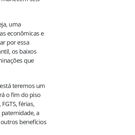
eja, uma
ias econômicas e
tar por essa
til, os baixos
iminações que
í está teremos um
rá o fim do piso
, FGTS, férias,
 paternidade, a
outros benefícios