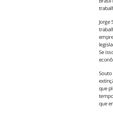
Brasil
trabal
Jorge 
trabal
empreg
legisl
Se iss
econôm
Souto 
extinç
que pl
tempor
que e