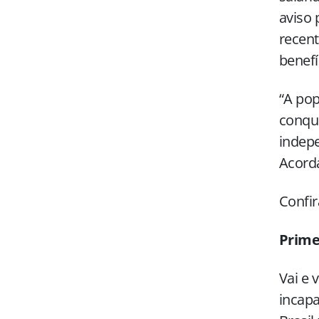
aviso 
recent
benefí
“A pop
conqui
indepe
Acorda
Confir
Primei
Vai e 
incapa