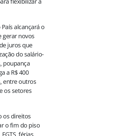
a flexibilizar a
o País alcançará o
e gerar novos
de juros que
ação do salário-
s, poupança
ga a R$ 400
, entre outros
 os setores
 os direitos
ar o fim do piso
, FGTS, férias,