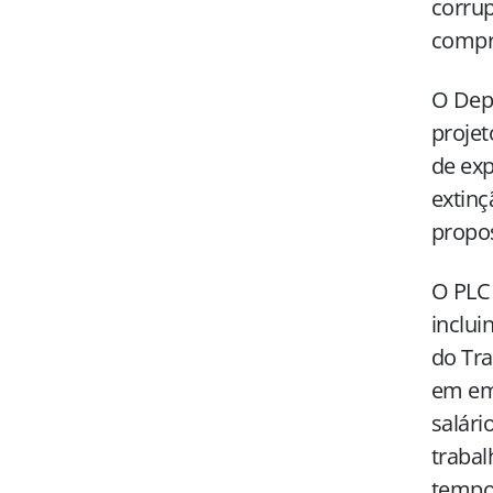
corrup
compro
O Depa
projet
de exp
extinç
propos
O PLC 
inclui
do Tra
em emp
salári
traba
tempo