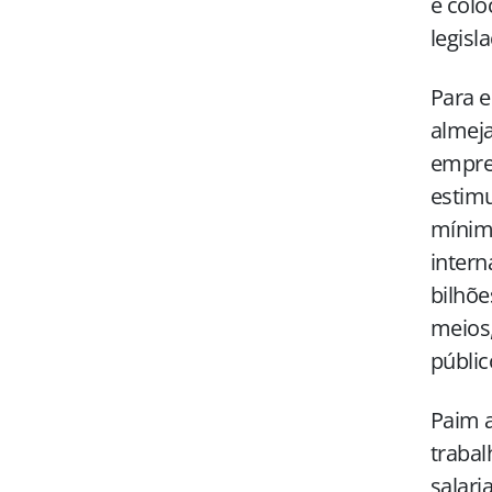
e colo
legisl
Para e
almeja
empreg
estimu
mínimo
intern
bilhõe
meios
públic
Paim a
trabal
salari