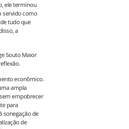
ão, ele terminou
em servido como
 de tudo que
disso, a
ge Souto Maior
eflexão.
cimento econômico.
e uma ampla
do sem empobrecer
nte para
 à sonegação de
alização de