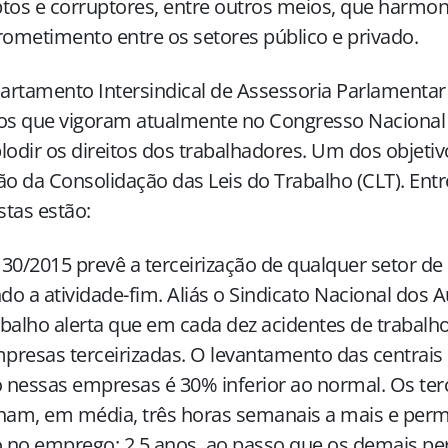
tos e corruptores, entre outros meios, que harmon
metimento entre os setores público e privado.
rtamento Intersindical de Assessoria Parlamentar
os que vigoram atualmente no Congresso Nacional
lodir os direitos dos trabalhadores. Um dos objetiv
ão da Consolidação das Leis do Trabalho (CLT). Entr
tas estão:
30/2015 prevê a terceirização de qualquer setor d
ndo a atividade-fim. Aliás o Sindicato Nacional dos A
balho alerta que em cada dez acidentes de trabalh
resas terceirizadas. O levantamento das centrais
o nessas empresas é 30% inferior ao normal. Os ter
lham, em média, três horas semanais a mais e p
 no emprego: 2,5 anos, ao passo que os demais p