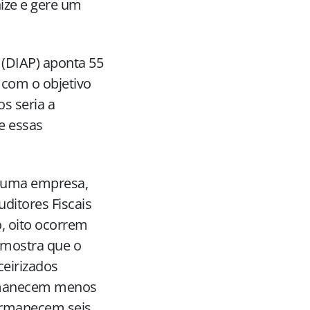
ize e gere um
 (DIAP) aponta 55
 com o objetivo
os seria a
e essas
e uma empresa,
uditores Fiscais
o, oito ocorrem
 mostra que o
ceirizados
ermanecem menos
ermanecem seis