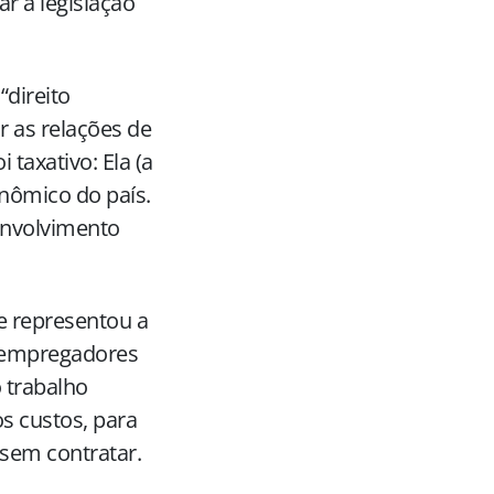
ar a legislação
“direito
ar as relações de
taxativo: Ela (a
nômico do país.
senvolvimento
e representou a
s empregadores
 trabalho
os custos, para
sem contratar.