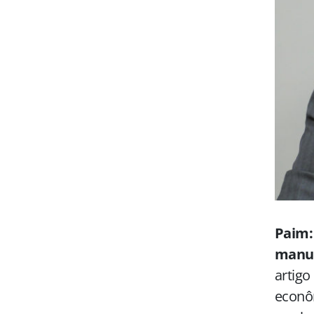
Paim: 
manut
artigo
econôm