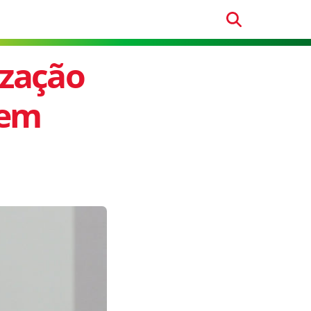
ização
 em