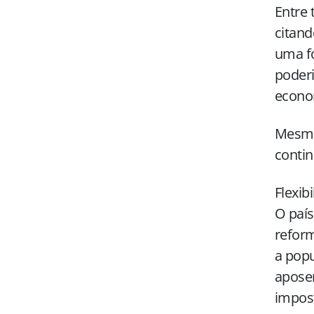
Entre 
citand
uma fó
poderi
econo
Mesmo 
contin
Flexib
O país
reform
a popu
aposen
impost