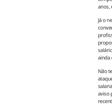
anos,
Já o n
conven
profis
propos
salári
ainda 
Não te
ataque
salari
aviso 
recent