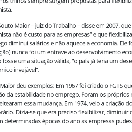
 nos trilhos sempre surgem propostas para flexibiliz
hista.
Souto Maior – juiz do Trabalho – disse em 2007, que 
hista não é custo para as empresas” e que flexibiliz
o diminui salários e não aquece a economia. Ele foi 
ação) nunca foi um entrave ao desenvolvimento eco
o fosse uma situação válida, “o país já teria um de
ico invejável”.
Maior deu exemplos: Em 1967 foi criado o FGTS qu
ão da estabilidade no emprego. Foram os próprio
eitearam essa mudança. Em 1974, veio a criação do
ário. Dizia-se que era preciso flexibilizar, diminuir 
m determinadas épocas do ano as empresas pudes