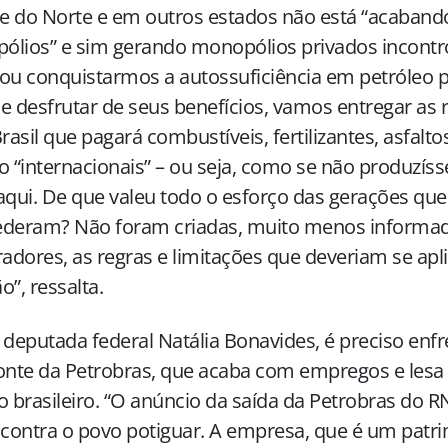
e do Norte e em outros estados não está “acaban
lios” e sim gerando monopólios privados incontro
ou conquistarmos a autossuficiência em petróleo pa
e desfrutar de seus benefícios, vamos entregar as re
asil que pagará combustíveis, fertilizantes, asfalt
o “internacionais” – ou seja, como se não produ
aqui. De que valeu todo o esforço das gerações que
ederam? Não foram criadas, muito menos informa
dores, as regras e limitações que deveriam se apli
o”, ressalta.
 deputada federal Natália Bonavides, é preciso enfre
nte da Petrobras, que acaba com empregos e lesa 
o brasileiro. “O anúncio da saída da Petrobras do 
 contra o povo potiguar. A empresa, que é um patri