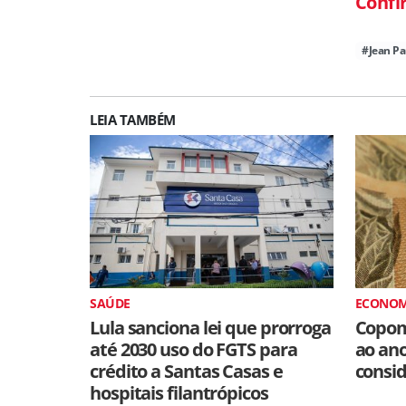
Confi
#Jean Pa
LEIA TAMBÉM
SAÚDE
ECONOM
Lula sanciona lei que prorroga
Copom
até 2030 uso do FGTS para
ao an
crédito a Santas Casas e
consid
hospitais filantrópicos