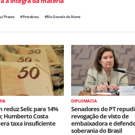
ra a íntegra da matéria
ul Prates
#Petrobras
#Rio Grande do Norte
IA
DIPLOMACIA
 reduz Selic para 14%
Senadores do PT repud
o; Humberto Costa
revogação de visto de
era taxa insuficiente
embaixadora e defen
soberania do Brasil