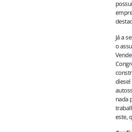
possui
empreg
desta
Já a s
o assu
Vende
Congre
constr
diesel
autoss
nada p
traba
este, 