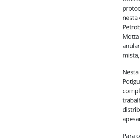
protoc
nesta 
Petrob
Motta 
anular
mista,
Nesta 
Potigu
compl
trabal
distri
apesar
Para o