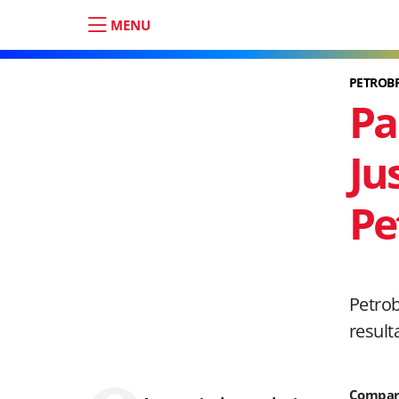
MENU
PETROBR
Pa
Ju
Pe
Petrob
result