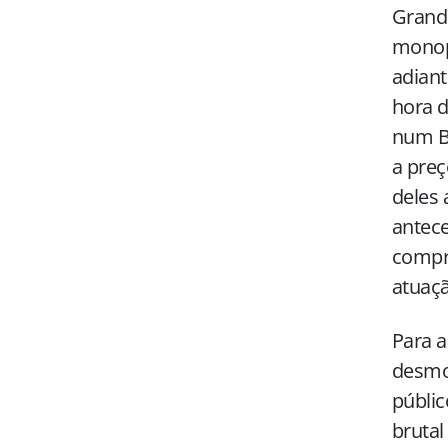
Grand
monopó
adiant
hora d
num Br
a preç
deles 
antec
compra
atuaçã
Para a
desmo
públic
brutal