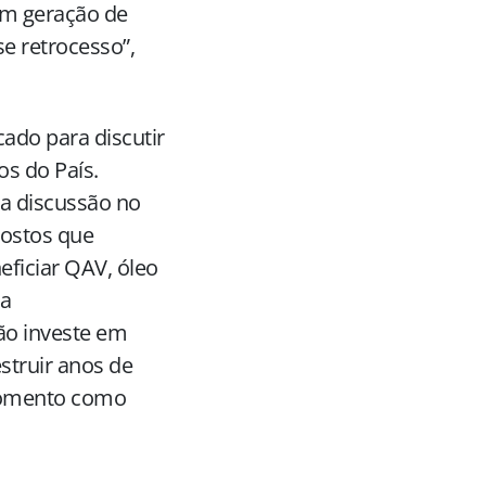
om geração de
e retrocesso”,
ado para discutir
os do País.
a discussão no
postos que
eficiar QAV, óleo
 a
não investe em
struir anos de
 momento como