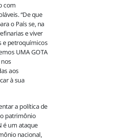
do com
láveis. “De que
ra o País se, na
finarias e viver
os e petroquímicos
zíssemos UMA GOTA
 nos
das aos
car à sua
ntar a política de
o patrimônio
RN é um ataque
mônio nacional,