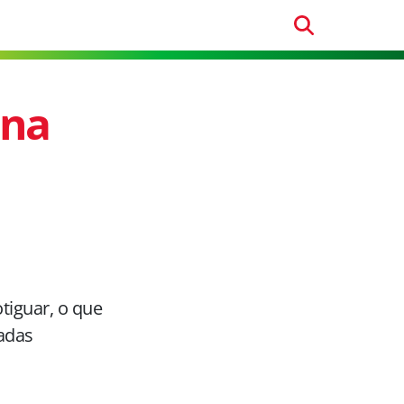
 na
tiguar, o que
adas