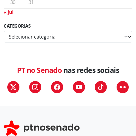
30
31
« jul
CATEGORIAS
C
a
t
e
g
PT no Senado
nas redes sociais
o
r
i
a
s