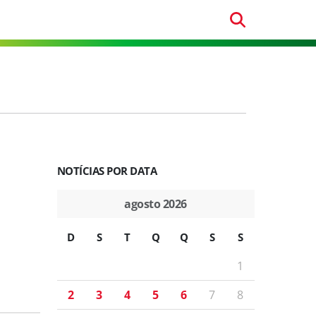
NOTÍCIAS POR DATA
agosto 2026
D
S
T
Q
Q
S
S
1
2
3
4
5
6
7
8