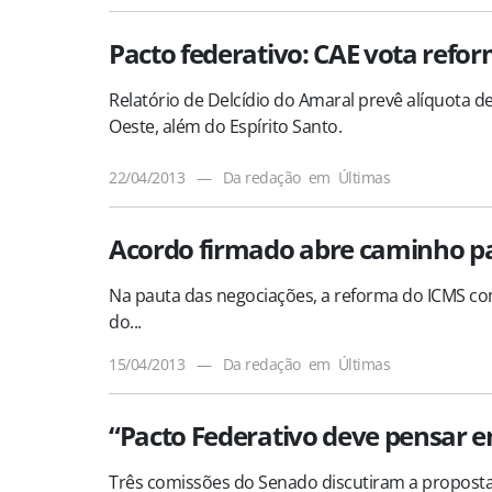
Pacto federativo: CAE vota refor
Relatório de Delcídio do Amaral prevê alíquota d
Oeste, além do Espírito Santo.
22/04/2013
—
Da redação
em
Últimas
Acordo firmado abre caminho pa
Na pauta das negociações, a reforma do ICMS com
do...
15/04/2013
—
Da redação
em
Últimas
“Pacto Federativo deve pensar e
Três comissões do Senado discutiram a proposta