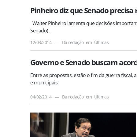
Pinheiro diz que Senado precisa
Walter Pinheiro lamenta que decisões importan
Senado)...
12/03/2014
—
Da redação
em
Últimas
Governo e Senado buscam acordo
Entre as propostas, estão o fim da guerra fiscal
e municipais.
04/02/2014
—
Da redação
em
Últimas