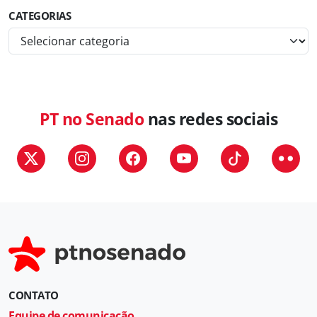
CATEGORIAS
C
a
t
e
g
PT no Senado
nas redes sociais
o
r
i
a
s
CONTATO
Equipe de comunicação