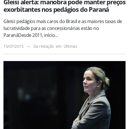
Gleisi alerta: manobra pode manter preços
exorbitantes nos pedágios do Paraná
Gleisi: pedágios mais caros do Brasil e as maiores taxas de
lucratividade para as concessionárias estão no
ParanáDesde 2011, início...
15/07/2015
—
Da redação
em
Últimas