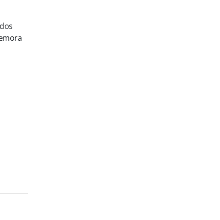
 dos
memora