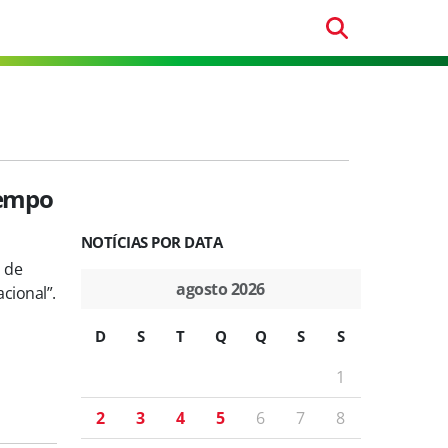
tempo
NOTÍCIAS POR DATA
s de
agosto 2026
cional”.
D
S
T
Q
Q
S
S
1
2
3
4
5
6
7
8