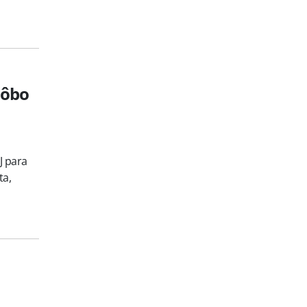
Lôbo
J para
ta,