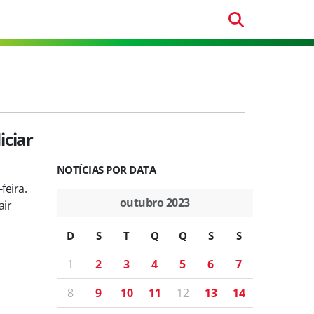
iciar
NOTÍCIAS POR DATA
feira.
outubro 2023
air
D
S
T
Q
Q
S
S
1
2
3
4
5
6
7
8
9
10
11
12
13
14