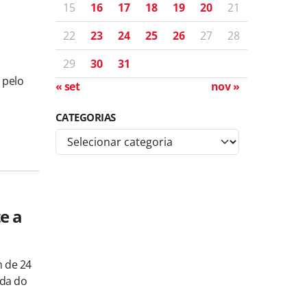
15
16
17
18
19
20
21
22
23
24
25
26
27
28
29
30
31
 pelo
« set
nov »
CATEGORIAS
C
a
t
e
g
e a
o
r
i
m de 24
a
ida do
s