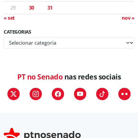
29
30
31
« set
nov »
CATEGORIAS
C
a
t
e
g
PT no Senado
nas redes sociais
o
r
i
a
s