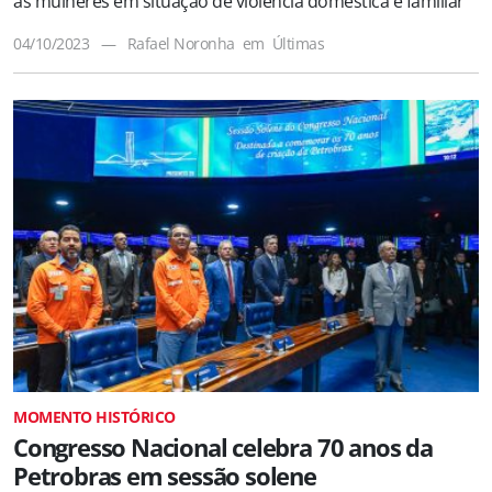
às mulheres em situação de violência doméstica e familiar
04/10/2023
—
Rafael Noronha
em
Últimas
MOMENTO HISTÓRICO
Congresso Nacional celebra 70 anos da
Petrobras em sessão solene