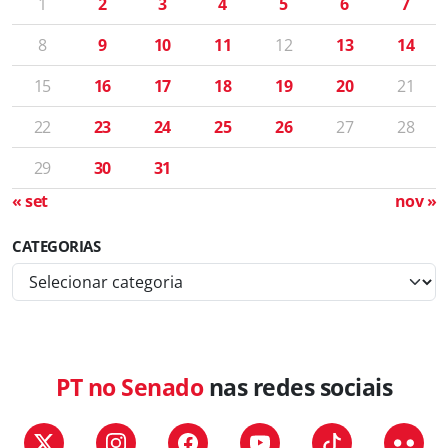
1
2
3
4
5
6
7
8
9
10
11
12
13
14
15
16
17
18
19
20
21
22
23
24
25
26
27
28
29
30
31
« set
nov »
CATEGORIAS
C
a
t
e
g
PT no Senado
nas redes sociais
o
r
i