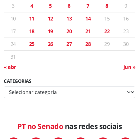
3
4
5
6
7
8
9
10
11
12
13
14
15
16
17
18
19
20
21
22
23
24
25
26
27
28
29
30
31
« abr
jun »
CATEGORIAS
C
a
t
e
g
PT no Senado
nas redes sociais
o
r