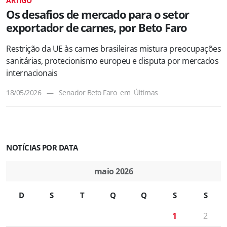
ARTIGO
Os desafios de mercado para o setor
exportador de carnes, por Beto Faro
Restrição da UE às carnes brasileiras mistura preocupações
sanitárias, protecionismo europeu e disputa por mercados
internacionais
18/05/2026
—
Senador Beto Faro
em
Últimas
NOTÍCIAS POR DATA
maio 2026
D
S
T
Q
Q
S
S
1
2