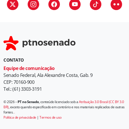
i
a
s
CONTATO
Equipe de comunicação
Senado Federal, Ala Alexandre Costa, Gab. 9
CEP: 70160-900
Tel.: (61) 3303-3191
© 2026 –
PT no Senado
, conteúdo licenciado sob a
Atribuição 3.0 Brasil (CC BY 3.0
BR)
, exceto quando especificado em contrário e nos materiais replicados de outras
fontes.
.
Política de privacidade
|
Termos de uso