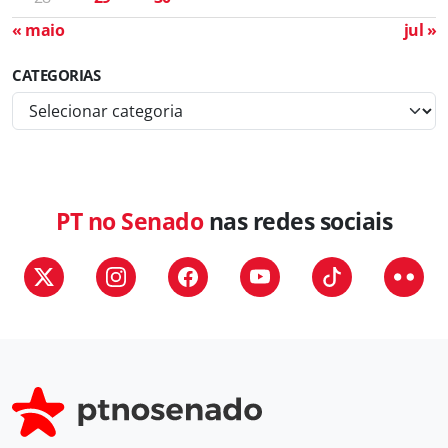
« maio
jul »
CATEGORIAS
C
a
t
e
g
PT no Senado
nas redes sociais
o
r
i
a
s