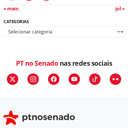
« maio
jul »
CATEGORIAS
C
a
t
e
g
PT no Senado
nas redes sociais
o
r
i
a
s