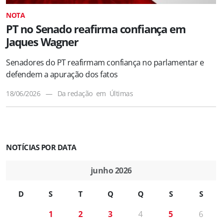
NOTA
PT no Senado reafirma confiança em
Jaques Wagner
Senadores do PT reafirmam confiança no parlamentar e
defendem a apuração dos fatos
18/06/2026
—
Da redação
em
Últimas
NOTÍCIAS POR DATA
junho 2026
D
S
T
Q
Q
S
S
1
2
3
4
5
6