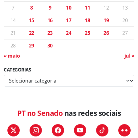
7
8
9
10
11
12
13
14
15
16
17
18
19
20
21
22
23
24
25
26
27
28
29
30
« maio
jul »
CATEGORIAS
C
a
t
e
g
PT no Senado
nas redes sociais
o
r
i
a