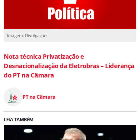
Imagem: Divulgação
Nota técnica Privatização e
Desnacionalização da Eletrobras – Liderança
do PT na Câmara
PT na Câmara
LEIA TAMBÉM