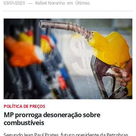
03/01/2023
—
Rafael Noronha
em
Últimas
POLÍTICA DE PREÇOS
MP prorroga desoneração sobre
combustíveis
Segundo Jean Paul Prates, futuro presidente da Petrobras,