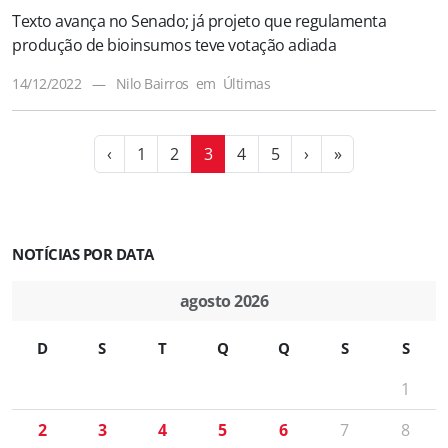
Texto avança no Senado; já projeto que regulamenta
produção de bioinsumos teve votação adiada
14/12/2022
—
Nilo Bairros
em
Últimas
‹
1
2
3
4
5
›
»
NOTÍCIAS POR DATA
agosto 2026
D
S
T
Q
Q
S
S
1
2
3
4
5
6
7
8