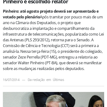
Pinheiro é escolhido relator
Pinheiro: até agosto projeto deverá ser apresentado e
votado pelo plenário
Após tramitar por pouco mais de um
ano na Câmara dos Deputados, o projeto que
desburocratiza a implantação e compartilhamento da
infraestrutura de telecomunicações, popularizada como Lei
das Antenas (PLS 293/2012), retorna para o Senado. A
Comissão de Ciência e Tecnologia (CCT) será a primeira a
analisá-la. Nessa terça-feira (15), o presidente do colegiado,
senador Zeze Perrella (PDT-MG), entregou a relatoria ao
senador Walter Pinheiro (PT-BA), que deverá se manifestar
sobre as mudanças realizadas pelos deputados.
16/07/2014
—
Da redação
em
Últimas