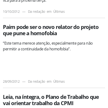
fica para a próxima terça.
10/10/2012
—
Da redação
em
Últimas
Paim pode ser o novo relator do projeto
que pune a homofobia
“Este tema merece atenção, especialmente para não
permitir a continuidade da homofobia”.
28/09/2012
—
Da redação
em
Últimas
Leia, na íntegra, o Plano de Trabalho que
vai orientar trabalho da CPMI