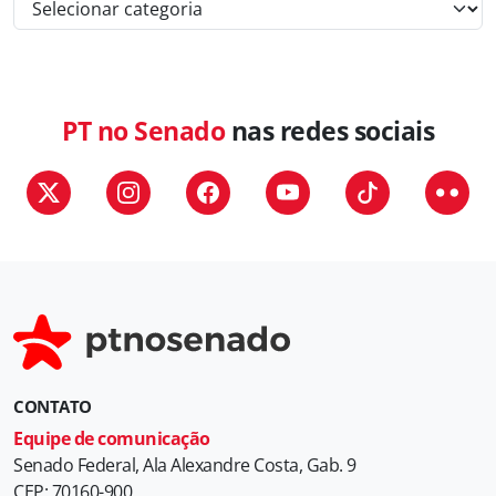
a
t
e
g
PT no Senado
nas redes sociais
o
r
i
a
s
CONTATO
Equipe de comunicação
Senado Federal, Ala Alexandre Costa, Gab. 9
CEP: 70160-900