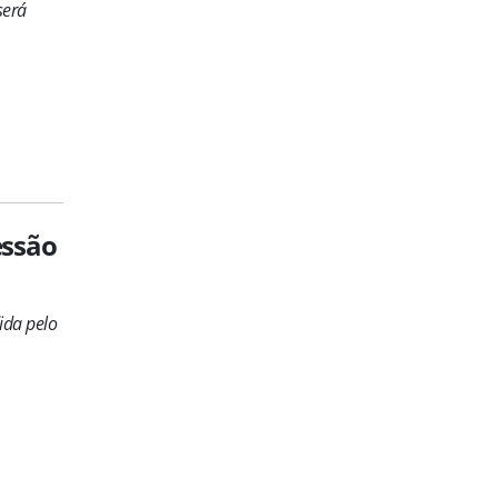
será
essão
ida pelo