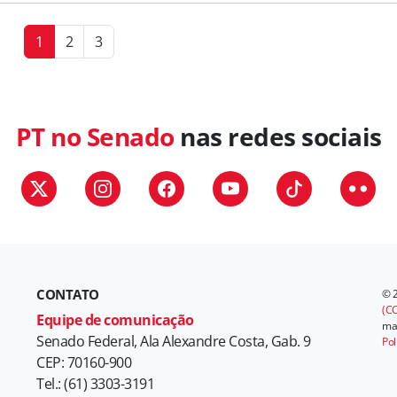
1
2
3
PT no Senado
nas redes sociais
CONTATO
© 
(CC
Equipe de comunicação
mat
Senado Federal, Ala Alexandre Costa, Gab. 9
Pol
CEP: 70160-900
Tel.: (61) 3303-3191