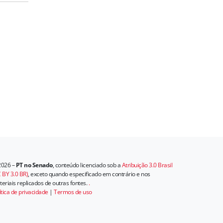
2026 –
PT no Senado
, conteúdo licenciado sob a
Atribuição 3.0 Brasil
 BY 3.0 BR)
, exceto quando especificado em contrário e nos
eriais replicados de outras fontes.
.
ítica de privacidade
|
Termos de uso