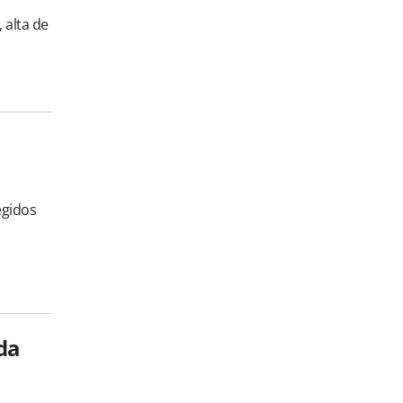
 alta de
egidos
 da