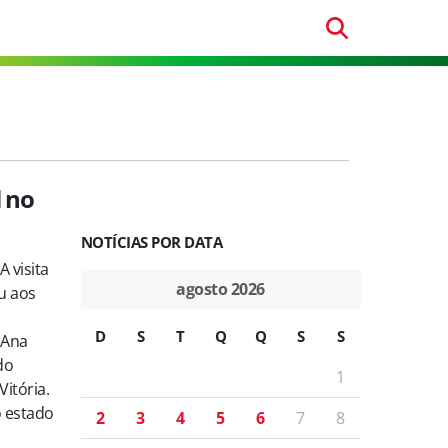
l no
NOTÍCIAS POR DATA
A visita
agosto 2026
eu aos
D
S
T
Q
Q
S
S
 Ana
do
1
Vitória.
 estado
2
3
4
5
6
7
8