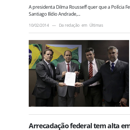
A presidenta Dilma Rousseff quer que a Polícia Fe
Santiago Ilídio Andrade,...
10/02/2014
—
Da redação
em
Últimas
Arrecadação federal tem alta e