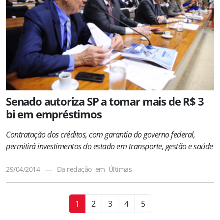
Senado autoriza SP a tomar mais de R$ 3
bi em empréstimos
Contratação dos créditos, com garantia do governo federal,
permitirá investimentos do estado em transporte, gestão e saúde
29/04/2014
—
Da redação
em
Últimas
1
2
3
4
5