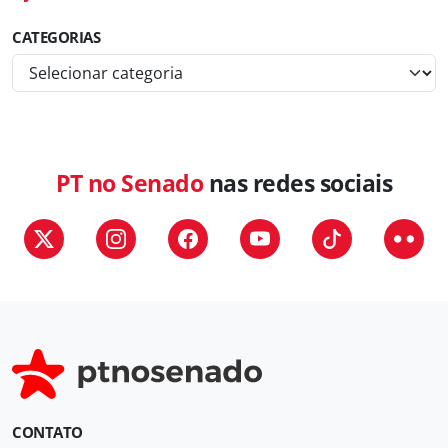
CATEGORIAS
C
a
t
e
g
PT no Senado
nas redes sociais
o
r
i
a
s
CONTATO