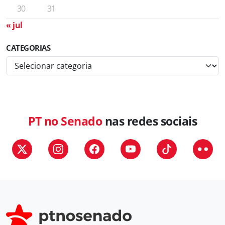
30
31
« jul
CATEGORIAS
C
a
t
e
g
PT no Senado
nas redes sociais
o
r
i
a
s