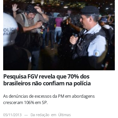
Pesquisa FGV revela que 70% dos
brasileiros não confiam na polícia
As denúncias de excessos da PM em abordagens
cresceram 106% em SP.
05/11/2013
—
Da redação
em
Últimas